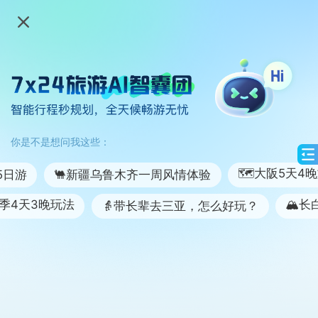
你是不是想问我这些：
🗺大阪5天4晚
日游
🐫新疆乌鲁木齐一周风情体验
季4天3晚玩法
🏔️长
👵带长辈去三亚，怎么好玩？