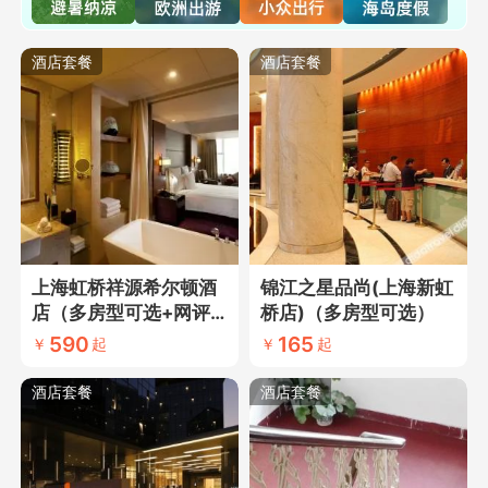
酒店套餐
酒店套餐
上海虹桥祥源希尔顿酒
锦江之星品尚(上海新虹
店（多房型可选+网评
桥店)（多房型可选）
五钻酒店+近虹桥地
590
165
￥
起
￥
起
区）
酒店套餐
酒店套餐