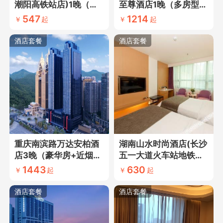
潮阳高铁站店)1晚（多
至尊酒店1晚（多房型可
房型可选+近潮阳站+含
选+网评五钻酒店+近长
547
1214
￥
起
￥
起
南澳岛一日游·妈屿岛海
安十二时辰主题街区
鲜餐渔趣体验）
+含华山一日游+西峰往
酒店套餐
酒店套餐
返含索道）
重庆南滨路万达安柏酒
湖南山水时尚酒店(长沙
店3晚（豪华房+近烟雨
五一大道火车站地铁站
公园）
店)3晚（标准大床/标准
1443
630
￥
起
￥
起
双床）
酒店套餐
酒店套餐