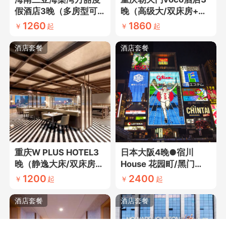
假酒店3晚（多房型可
晚（高级大/双床房+网
选+网评五钻酒店+近土
评五钻酒店+近长江索
1260
1860
￥
起
￥
起
福湾）
道）
酒店套餐
酒店套餐
重庆W PLUS HOTEL3
日本大阪4晚●宿川
晚（静逸大床/双床房
House 花园町/黑门
+网评四钻酒店+近南滨
（夜游大阪城丨大阪市
1200
2400
￥
起
￥
起
路）
区超大空间民宿 可做饭
有洗衣机+近心斋桥道
酒店套餐
酒店套餐
顿堀 市中心民宿出行便
利 步行10分钟可达地铁