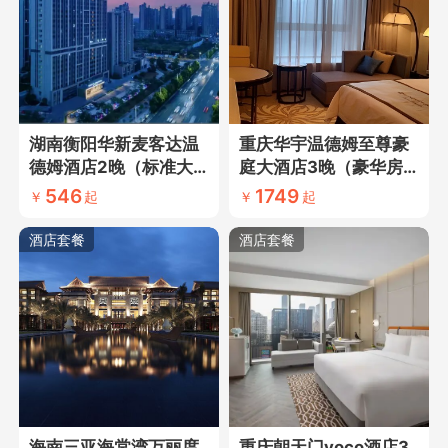
湖南衡阳华新麦客达温
重庆华宇温德姆至尊豪
德姆酒店2晚（标准大
庭大酒店3晚（豪华房
床/标准双床+网评四钻
+网评五钻酒店+近重庆
546
1749
￥
起
￥
起
酒店）
北站）
酒店套餐
酒店套餐
海南三亚海棠湾万丽度
重庆朝天门voco酒店3