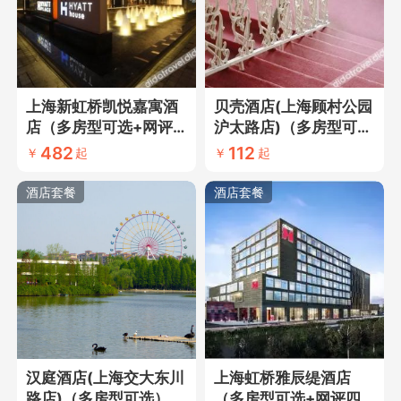
上海新虹桥凯悦嘉寓酒
贝壳酒店(上海顾村公园
店（多房型可选+网评
沪太路店)（多房型可
四钻酒店+近虹桥枢
选）
482
112
￥
起
￥
起
纽）
酒店套餐
酒店套餐
汉庭酒店(上海交大东川
上海虹桥雅辰缇酒店
路店)（多房型可选）
（多房型可选+网评四