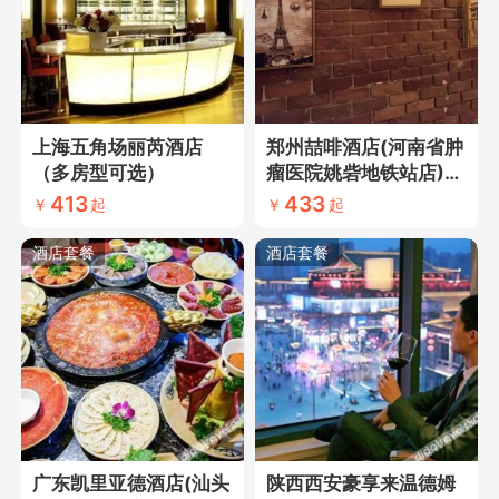
上海五角场丽芮酒店
郑州喆啡酒店(河南省肿
（多房型可选）
瘤医院姚砦地铁站店)1
晚（多房型可选+近曼
413
433
￥
起
￥
起
哈顿广场+含郑州出发
游龙门白马洛邑古城
酒店套餐
酒店套餐
+含耳麦+限时赠牡丹
花）
广东凯里亚德酒店(汕头
陕西西安豪享来温德姆