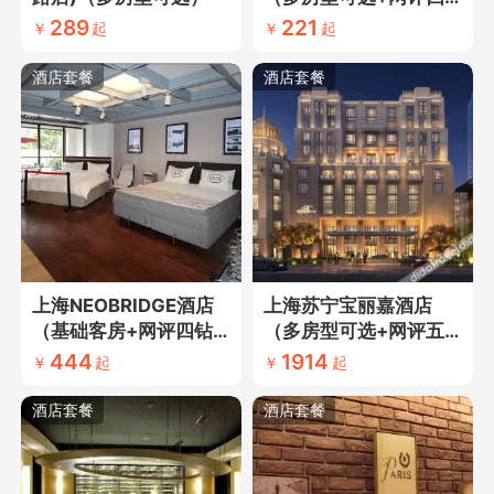
钻酒店+近七宝古镇）
289
221
￥
起
￥
起
酒店套餐
酒店套餐
上海NEOBRIDGE酒店
上海苏宁宝丽嘉酒店
（基础客房+网评四钻
（多房型可选+网评五
酒店）
钻酒店+近外滩核心
444
1914
￥
起
￥
起
区）
酒店套餐
酒店套餐