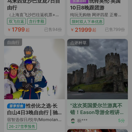
马来西亚沙巴亚庇7日自
玩转英伦·英国
由行
10日8晚跟团游
（上海直飞沙巴往返机票+含7KG手提行李+10KG托运行李额度+风下之乡+饕餮马来美食）
纯玩无购物 网评四星 正餐全含 九大门票 约克大教堂入内 格林威治 温德米尔湖区 达西庄园 两大学府 炸鱼和薯条餐 直飞往返 送WIFI和保险
双飞往返
含行李额
限时双人下单优惠
1799
21999
已售94份
已售799份
￥
起
￥
起
自由行
点评种草
"这次英国爱尔兰游真不
性价比之选·长
错！Eason导游全程讲解
白山4日3晚自由行 | 驰
详细，让我们深入了解
骋纯白滑雪场
宿智选假日/悦华/Momoland酒店（双早+日场滑雪票+汉拿山温泉票+限时水乐园+限时娱雪乐园门票+当地接送机+BOOMi一日营）
杨***
5分
了每个地方的历史和文
26-27雪季预售