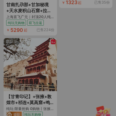
1323
已售35份
￥
起
甘南扎尕那+甘加秘境
+天水麦积山石窟+拉卜
楞寺+米拉日巴佛阁+若
上海直飞广元｜封顶20人纯玩团｜全程横排2+1座保姆车｜含14顿餐｜6晚网评4钻+1晚网评5钻酒店
尔盖花湖+黄河九曲第一
纯玩无购物
双飞往返
湾+陇南官鹅沟8日7晚跟
5290
已售224份
￥
起
团游
团队游
【甘青印记】+张掖+敦
煌市+祁连+莫高窟+鸣沙
山月牙泉+大柴旦翡翠湖
纯玩·限量抢购 0购物丨张掖直飞往返 甘青大环线 包机专享丨升级1晚宿携程网评4钻酒店+特别安排1晚宿星空房 10人以上升级豪华2+1陆地头等舱用车 航拍+藏服换装骑马拍照体验
+生命树打卡基地+察尔
摄影
纯玩无购物