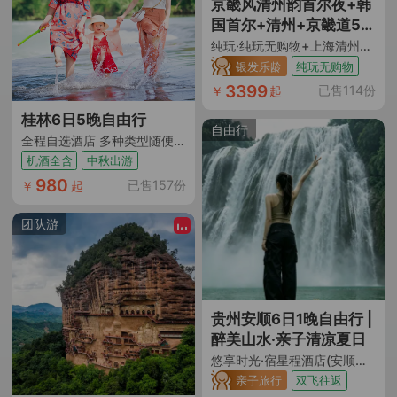
京畿风清州韵首尔夜+韩
国首尔+清州+京畿道5日
4晚跟团游
纯玩·纯玩无购物+上海清州直飞往返+全程五花特二级酒店含早入住+韩服体验+国立清州博物馆+镇川笼桥+非遗水原华城+景福宫+特别赠送精彩涂鸦秀+韩国团体签证
银发乐龄
纯玩无购物
3399
已售114份
￥
起
桂林6日5晚自由行
自由行
全程自选酒店 多种类型随便选 桂林阳朔随心选
机酒全含
中秋出游
980
已售157份
￥
起
团队游
贵州安顺6日1晚自由行 |
醉美山水·亲子清凉夏日
悠享时光·宿星程酒店(安顺学院南马广场店)/锦江白玉兰酒店(安顺国贸广场店)可选·（安顺往返+早去晚回+酒店近安顺古城+酒店距机场仅15分钟车程+含手提7kg+托运10kg）
亲子旅行
双飞往返