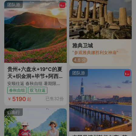
团队游
史的痕迹让人沉思。磻
溪村的宁静与蓝月谷的
秀丽相得益彰，而大理
的风情别树一帜，喜洲
古镇的民族韵味饮食文
化各有千秋，这次旅行
雅典卫城
不仅让我感受到了自然
"参观雅典娜胜利女神庙"
之美，也让我体验了民
4.6 分
族文化和历史的交融。"
贵州+六盘水+19°C的夏
团队游
天+织金洞+毕节+阿西里
西韭菜坪+海坪彝族文化
安顺往返 春秋自组 暑期限定丨满20人升级2+1旅游车+经典黄果树/毕节/六盘水环线游 赠送上海市区送浦东机场服务
小镇+玉舍国家森林公园
春秋自组
双飞往返
+乌蒙大草原+三线建设
5190
已售32份
￥
起
博物馆+水城古镇+黄果
树大瀑布+天龙屯堡+安
自由行
顺往返8日跟团游 | 乡村
度假