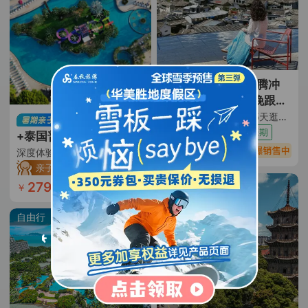
精致小包团·云南+腾冲
+芒市+瑞丽5日4晚跟团
游
慢游玩法·一家一团｜5天逛遍3座城｜吃遍5大特色餐5大地道小吃｜5大核心地标景点全覆盖｜ 缅式洗头+马帮烤茶+田园咖啡｜逛市井夜市｜一日自由活动随心逛｜1晚4钻酒店+升级1晚温泉酒店+2晚和顺温泉民宿｜特色伴手礼｜纯玩0购物0车销｜全程透明无隐形店
亲子王牌首选
纯玩无购物
含暑假班期
+泰国普吉岛7日5晚自由
2699
行
￥
起
深度体验·（芭东心爱度假酒店+步行 3 分钟到芭东海滩+三个独特泳池+水上乐园滑滑梯+亲子蘑菇屋+闹中取静+花园式度假）
亲子旅行
亲子酒店
自由行
2799
已售626份
￥
起
自由行