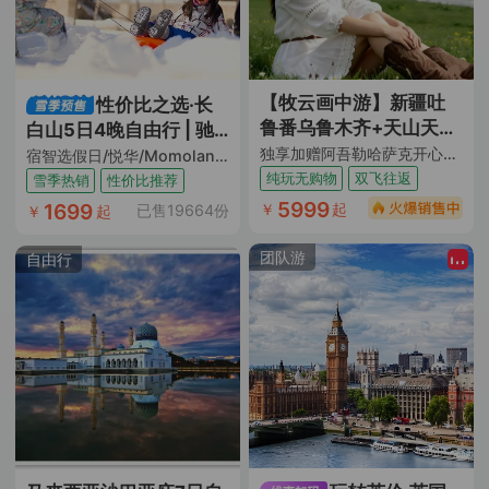
【牧云画中游】新疆吐
性价比之选·长
鲁番乌鲁木齐+天山天池
白山5日4晚自由行 | 驰
+S21沙漠公路+五彩滩
独享加赠阿吾勒哈萨克开心牧场抱萌羊+仙草汤涮+烤肉+篝火晚会 升级1晚4钻酒店 满7人升级2+1车 1人成团 吐进乌出/乌进吐出
骋纯白滑雪场
宿智选假日/悦华/Momoland酒店（ 双早+日场滑雪票+汉拿山温泉票+限时水乐园+限时娱雪乐园+当地接送机+云巅观雪暖心套餐或酒店下午茶一次）
+禾木风景区+喀纳斯景
纯玩无购物
双飞往返
雪季热销
性价比推荐
区+独库公路+那拉提旅
5999
1699
￥
起
已售19664份
￥
起
游风景区+赛里木湖+伊
帕尔汗薰衣草基地8日7
团队游
自由行
晚跟团游