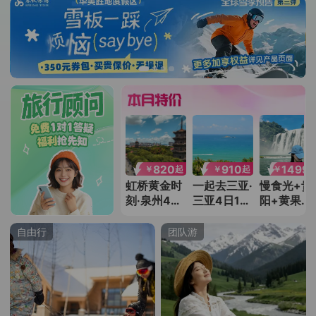
999
1599
820
910
1499
￥
￥
￥
￥
￥
起
起
起
起
成都5日1晚
毗邻地铁站
虹桥黄金时
一起去三亚·
慢食光+贵
自由行
+泰国曼谷
刻·泉州4日
三亚4日1晚
阳+黄果树
自由行 | 沉
3晚自由行
自由行 | 悠
瀑布+西江
浸式体验
然度假生活
千户苗寨
自由行
团队游
+荔波小七
孔+梵净山
+镇远古城
日5晚跟团
游