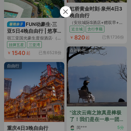
虹桥黄金时刻·泉州4日3
晚自由行
（安欣城际S酒店+赠双早+地理位置优越邻美食街+近古城开元寺+含托运行李额）
FUN动豪生·三
近古城
含行李额
亚5日4晚自由行 | 悠享
820
已售1736份
￥
起
慢活假期
宿三亚国光豪生度假酒店·（含双早+免税店折扣券及班车）
挂牌五星
三亚湾
点评种草
1540
已售6528份
￥
起
自由行
"这次云南之旅真是棒极
了！我们是在一单一团
的基础上出发的，丽江
闻***
5分
重庆4日3晚自由行