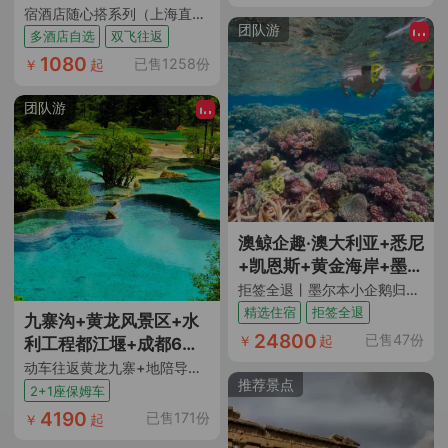
古城的氛围让我流连忘
宿酒店随心搭系列（上海直飞重庆 酒店任选3晚连住｜多酒店多房型可选）
返，四方街的热闹市集
团队游
多酒店自选
双飞往返
让人目不暇接。在泸沽
1080
已售1258份
￥
起
湖风景区，从观景台眺
望这碧波万顷的美景，
团队游
猪槽船游湖到里格码
头，体验了多样化的湖
光山色，真是让人心旷
神怡。大理古城的历史
韵味浓厚，云杉坪索道
上的刺激感受让我难以
澳鲸企趣·澳大利亚+悉尼
忘怀。这次旅行让我深
+凯恩斯+黄金海岸+墨尔
刻感受到了云南的风情
本10日跟团游
拒签全退丨墨尔本小企鹅归巢+悉尼出海观鲸/游船晚餐+凯恩斯大堡礁+天堂农庄抱考拉合照+歌剧院入内及中文讲解+蓝山公园国家公园+热带雨林水陆战车+黄金海岸直升机+打卡大洋路十二使徒岩丨精选酒店+升级2晚五钻+赠WiFi+旅游险
和魅力，2人成团的形式
精选住宿
拒签全退
九寨沟+黄龙风景区+水
也非常方便，司机兼导
24800
已售47份
￥
起
利工程都江堰+成都6日
游服务周到贴心，给我
跟团游
动车往返黄龙九寨+地陪导游陪同 DIY行程二选一 行程2+1座保姆车 全程入住网评5钻酒店+2晚连住九寨沟沟口
们的旅行提供了更多的
推荐景点
2+1座保姆车
灵活性。每个景点都有
4190
已售171份
其独特的风味，比如在
￥
起
凤阳邑茶马古道上，历