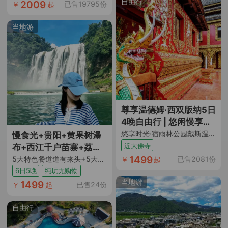
化。当地大巴司机也很
自由行
2009
已售19795份
￥
起
好。行程安排合理，想
去的景点都有，每一步
当地游
都是惊喜。这次旅行让
我彻底放松并开阔了眼
界。天气也很给力，没
有遗憾。住宿舒适，中
餐合口味，性价比很
高，推荐给想要英爱深
度游的朋友们，真是太
尊享温德姆·西双版纳5日
值了！"
4晚自由行 | 悠闲慢享旅
途
悠享时光·宿雨林公园戴斯温德姆（连住4晚网评4钻酒店含双早 酒店近勐泐大佛寺景区 热带植被环绕 恒温泳池+往返机票+含10kg托运行李额）
慢食光+贵阳+黄果树瀑
近大佛寺
布+西江千户苗寨+荔波
1499
小七孔+梵净山+镇远古
5大特色餐道道有来头+5大核心景点一次玩遍不留遗憾+4晚4钻酒店+1晚西江苗寨内特色民宿+赠观景雨衣+苗药足浴包+非遗蜡染 DIY+特色伴手礼+ 纯玩0购物0车销
已售2081份
￥
起
城6日5晚跟团游
6日5晚
纯玩无购物
当地游
1499
已售24份
￥
起
自由行