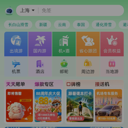
上海
免签
长白山滑雪
新疆
云南
泰国
通化滑雪
避